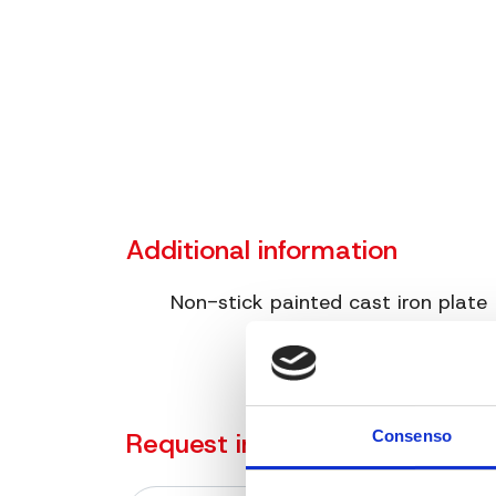
Additional information
Non-stick painted cast iron plate
Request information on the p
Consenso