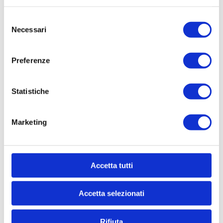
Selezione
Necessari
del
consenso
Preferenze
Statistiche
Marketing
Ich erkläre, dass ich volljährig bin und die
Datenschutzerklärung
zur Kenntnis genommen
Accetta tutti
habe
Accetta selezionati
Rifiuta