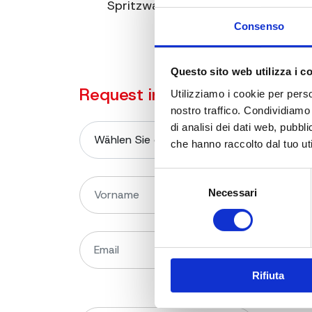
Spritzwasserschutz IPX5
Consenso
Questo sito web utilizza i c
Request information on the p
Utilizziamo i cookie per perso
nostro traffico. Condividiamo 
di analisi dei dati web, pubbl
che hanno raccolto dal tuo uti
Selezione
Necessari
del
consenso
Rifiuta