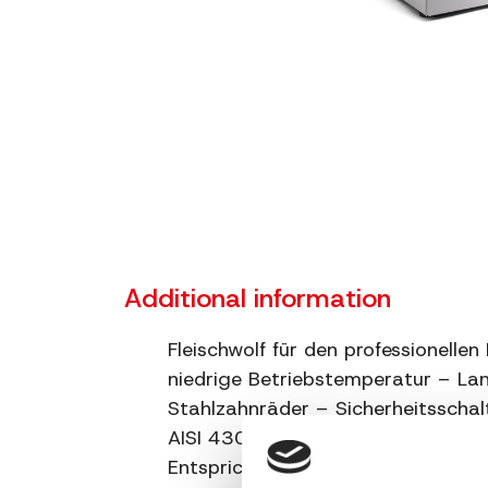
Additional information
Fleischwolf für den professionell
niedrige Betriebstemperatur – Lan
Stahlzahnräder – Sicherheitsscha
AISI 430 – Fleischwolfeinheit aus
Entspricht den CE-Normen 60335-