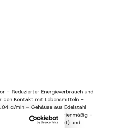
80 ~ 160 Kg/h
Sì
Acciao e nylon
104 g/m
Piastra diametro 4,5 mm. e coltello in
acciaio di serie
Inox AISI 304
tor – Reduzierter Energieverbrauch und
Interruttore con bobina di sgancio
ür den Kontakt mit Lebensmitteln –
104 g/min – Gehäuse aus Edelstahl
nd Messer aus Edelstahl serienmäßig –
 thermischen Gleichgewicht) und