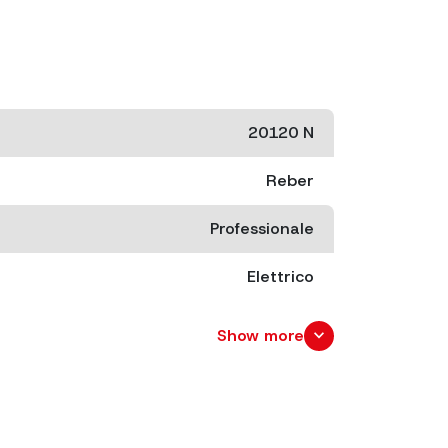
20120 N
Reber
Professionale
Elettrico
cm. 55x24 x 38,5
expand_more
Show more
cm. 59x29 x 37,5
22