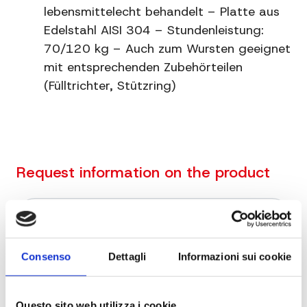
Mitgeliefert
Piastra diametro 8 mm. e
lebensmittelecht behandelt – Platte aus
coltello in acciaio al
Edelstahl AISI 304 – Stundenleistung:
carbonio
70/120 kg – Auch zum Wursten geeignet
mit entsprechenden Zubehörteilen
Material
Ghisa stagnata
(Fülltrichter, Stützring)
Zusätzliche
Risparmio energetico e
Informationen
bassa temperatura
Request information on the product
Consenso
Dettagli
Informazioni sui cookie
Questo sito web utilizza i cookie