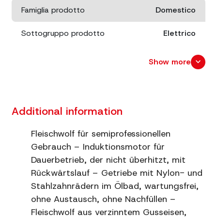
Famiglia prodotto
Domestico
Sottogruppo prodotto
Elettrico
Abmessungen
cm. 53x23 x 33
expand_more
Show more
Verpackungsgröße
cm. 48,5x26,5 x 37
Nettogewicht
17.6
Additional information
Produktion
70 ~ 120 Kg/h
Fleischwolf für semiprofessionellen
Gebrauch – Induktionsmotor für
Wenden
Sì
Dauerbetrieb, der nicht überhitzt, mit
Rückwärtslauf – Getriebe mit Nylon- und
Zahnräder
Metallo e nylon
Stahlzahnrädern im Ölbad, wartungsfrei,
Drehgeschwindigkeit
104 g/m
ohne Austausch, ohne Nachfüllen –
Fleischwolf aus verzinntem Gusseisen,