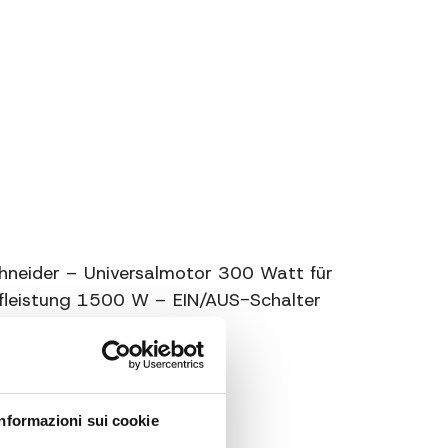
120 g/m
Passapomodoro Tritacarne Grattugia
Affettaverdure
2 rulli affettaverdure + 1 rullo grattugia
hneider – Universalmotor 300 Watt für
aufleistung 1500 W – EIN/AUS-Schalter
toff
Informazioni sui cookie