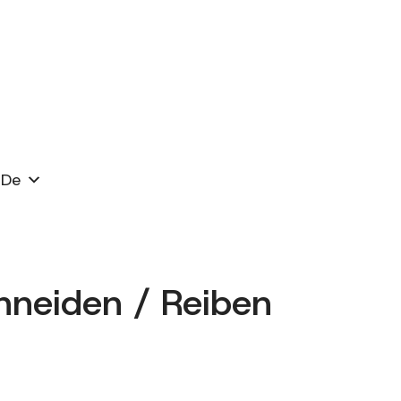
De
chneiden / Reiben