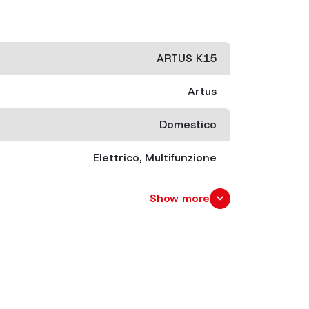
ARTUS K15
Artus
Domestico
Elettrico, Multifunzione
300 W
expand_more
Show more
cm. 32x19 x 38
cm. 44x41 x 33
2.7