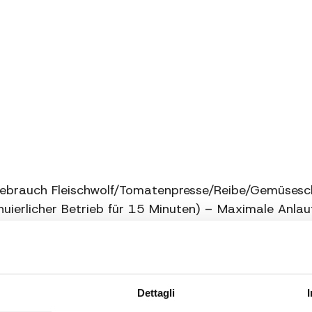
Drehgeschwindigkeit
Zusätzliche
Informationen
Zusätzliche
Informationen
gebrauch Fleischwolf/Tomatenpresse/Reibe/Gemüsesc
nuierlicher Betrieb für 15 Minuten) – Maximale Anl
 und Demontieren von Zubehör – Gehäuse aus Kunsts
Dettagli