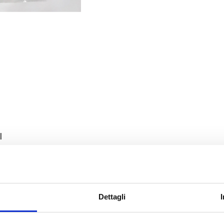
l
roduct
Dettagli