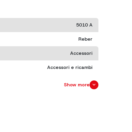
5010 A
Reber
Accessori
Accessori e ricambi
cm. 35x25
expand_more
Show more
0.36
0.46
cm. 36x26 x 1