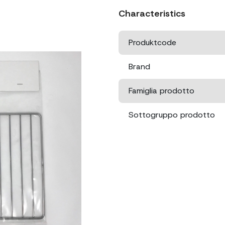
Characteristics
Produktcode
Brand
Famiglia prodotto
Sottogruppo prodotto
Abmessungen
Nettogewicht
Bruttogewicht
Verpackungsgröße