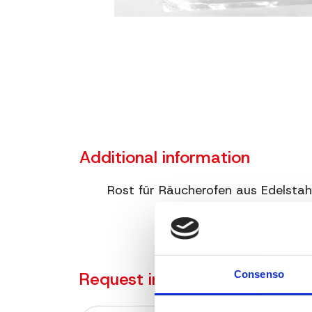
Additional information
Rost für Räucherofen aus Edelstah
Request information on the p
Consenso