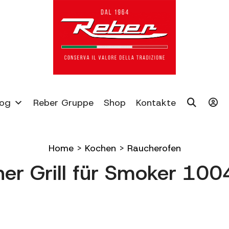
log
Reber Gruppe
Shop
Kontakte
Home
>
Kochen
>
Raucherofen
ner Grill für Smoker 10