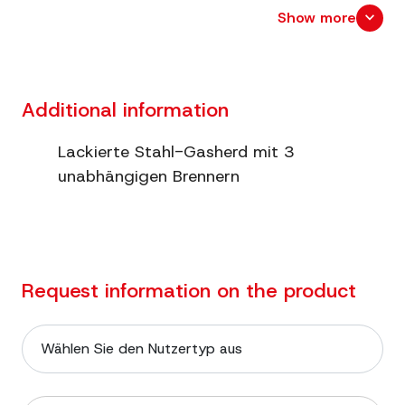
Verpackungsgröße
cm.94x63 x 15
expand_more
Show more
Nettogewicht
6
Additional information
Lackierte Stahl-Gasherd mit 3
unabhängigen Brennern
Request information on the product