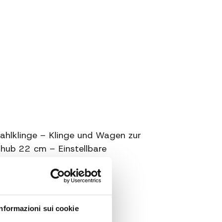
mm. 160x180
5.1
5.8
no
Struttra in alluminio estruso
hlklinge – Klinge und Wagen zur
hub 22 cm – Einstellbare
 – Rutschfeste Füße
Informazioni sui cookie