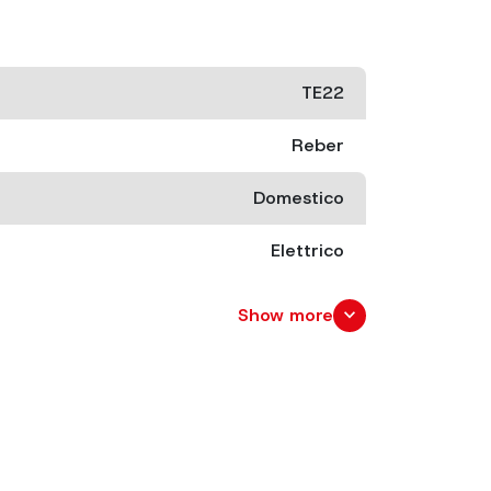
TE22
Reber
Domestico
Elettrico
200 W
expand_more
Show more
220
cm. 43x25 x 30
cm. 48x35 x 38