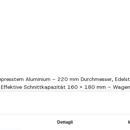
Schneidkapazität
Nettogewicht
Bruttogewicht
Schärfer
Zusätzliche Informationen
resstem Aluminium – 220 mm Durchmesser, Edelsta
 Effektive Schnittkapazität 160 x 180 mm – Wagen
alter und Schutz aus lebensmittelechtem Kunststoff
Dettagli