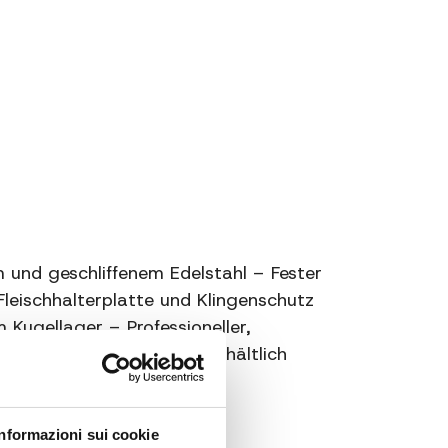
mm. 135x180
10
11
Amovibile (non incluso)
Struttura in alluminio pressofuso
verniciato
 und geschliffenem Edelstahl – Fester
Fleischhalterplatte und Klingenschutz
Kugellager – Professioneller,
r Schärfer auf Anfrage erhältlich
Informazioni sui cookie