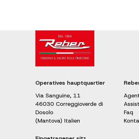
Operatives hauptquartier
Rebe
Via Sanguine, 11
Agen
46030 Correggioverde di
Assis
Dosolo
Faq
(Mantova) Italien
Konta
Eingetragener sitz