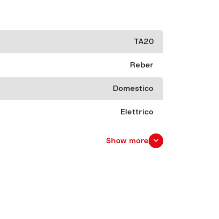
TA20
Reber
Domestico
Elettrico
140 W
expand_more
Show more
200
cm. 47x35 x 30
cm. 35x47 x 38