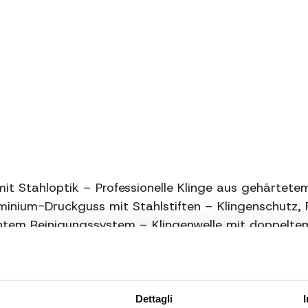
Schneidkapazität
Nettogewicht
Bruttogewicht
Schärfer
Zusätzliche
Informationen
t Stahloptik – Professionelle Klinge aus gehärtetem
uminium-Druckguss mit Stahlstiften – Klingenschutz, 
tem Reinigungssystem – Klingenwelle mit doppeltem 
ittstärkenverstellung von 0 bis 15 mm – Abnehmbare
Dettagli