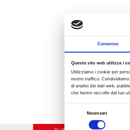
VIA MOSCA, 
Consenso
PHONE
070 84193
EMAIL
Questo sito web utilizza i c
artigiantecni
Utilizziamo i cookie per perso
nostro traffico. Condividiamo 
di analisi dei dati web, pubbl
che hanno raccolto dal tuo uti
Selezione
Necessari
del
consenso