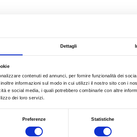
5/A - 09047 SELARGIUS
Dettagli
4
ookie
casnc@tiscali.it
nalizzare contenuti ed annunci, per fornire funzionalità dei socia
inoltre informazioni sul modo in cui utilizzi il nostro sito con i n
icità e social media, i quali potrebbero combinarle con altre inform
lizzo dei loro servizi.
Preferenze
Statistiche