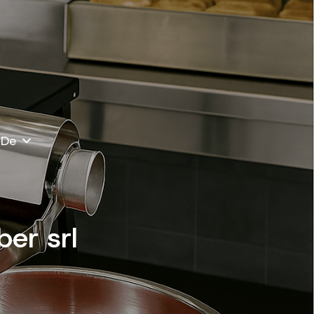
De
er srl