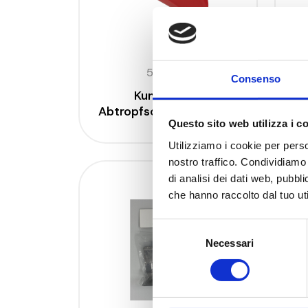
5700 PR
Consenso
Kunststoff-
Abtropfschale Nr. 3, rot
Questo sito web utilizza i c
Utilizziamo i cookie per perso
nostro traffico. Condividiamo 
di analisi dei dati web, pubbl
che hanno raccolto dal tuo uti
Selezione
Necessari
del
consenso