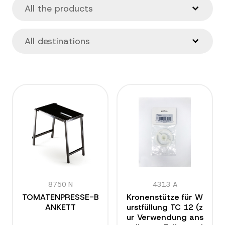
8750 N
4313 A
TOMATENPRESSE-B
Kronenstütze für W
ANKETT
urstfüllung TC 12 (z
ur Verwendung ans