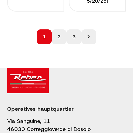
5/20/25)
Seitennummerierung
chevron_right
1
2
3
der
Beiträge
Operatives hauptquartier
Via Sanguine, 11
46030 Correggioverde di Dosolo