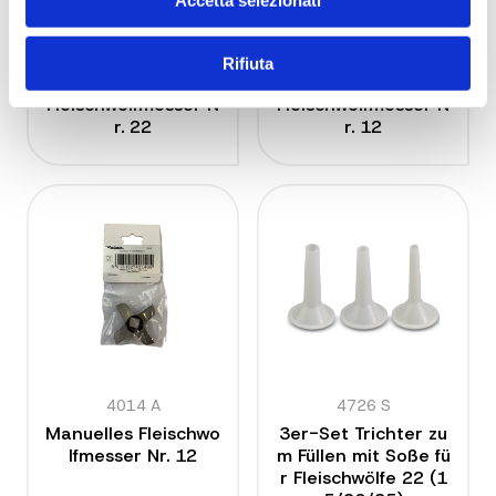
Accetta selezionati
Rifiuta
4712 A
4311 A
Fleischwolfmesser N
Fleischwolfmesser N
r. 22
r. 12
4014 A
4726 S
Manuelles Fleischwo
3er-Set Trichter zu
lfmesser Nr. 12
m Füllen mit Soße fü
r Fleischwölfe 22 (1