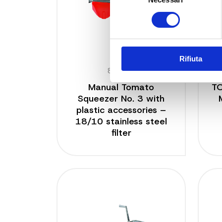
del
consenso
Rifiuta
8602 N
Manual Tomato
T
Squeezer No. 3 with
plastic accessories –
18/10 stainless steel
filter