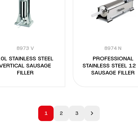
8973 V
8974 N
0L STAINLESS STEEL
PROFESSIONAL
VERTICAL SAUSAGE
STAINLESS STEEL 12 
FILLER
SAUSAGE FILLER
chevron_right
1
2
3