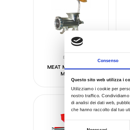
8684 N
Consenso
MEAT MINCER N.32
MANUAL
Questo sito web utilizza i c
Utilizziamo i cookie per perso
nostro traffico. Condividiamo 
di analisi dei dati web, pubbl
che hanno raccolto dal tuo uti
Selezione
Necessari