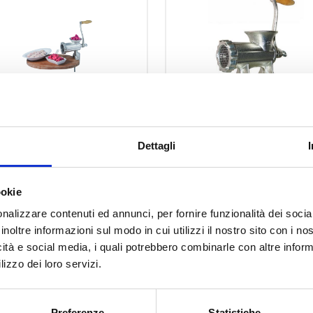
8685 N
8682 N
Dettagli
MEAT GRINDER N.10
MEAT MINCER N.1
MANUAL
MANUAL
ookie
nalizzare contenuti ed annunci, per fornire funzionalità dei socia
inoltre informazioni sul modo in cui utilizzi il nostro sito con i n
icità e social media, i quali potrebbero combinarle con altre inform
lizzo dei loro servizi.
Preferenze
Statistiche